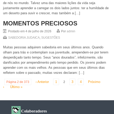
de nós no mundo. Talvez uma das maiores lições da vida seja
justamente aprender a carregar os dois lados juntos: ter a humildade de
um deserto para ouvir e crescer, mas também a […]
MOMENTOS PRECIOSOS
Postado em 4 de julho de 2026
Por
admin
SABEDORIA JUDAICA
,
SUGESTÕES
Muitas pessoas adquirem sabedoria em seus últimos anos. Quando
olham para trás e contemplam sua juventude, arrependem-se por terem
desperdiçado tanto tempo. Seus “anos dourados”, infelizmente, são
danificados por arrependimento pelo tempo perdido. Os jovens podem
aprender com os mais velhos. As pessoas que em seus últimos dias
refletem sobre o passado, muitas vezes declaram: […]
‹ Anterior
1
3
4
Próximo
Página 2 de 373
2
›
Último »
Colaboradores