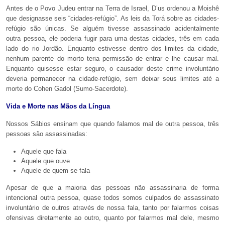
Antes de o Povo Judeu entrar na Terra de Israel, D’us ordenou a Moishê
que designasse seis “cidades-refúgio”. As leis da Torá sobre as cidades-
refúgio são únicas. Se alguém tivesse assassinado acidentalmente
outra pessoa, ele poderia fugir para uma destas cidades, três em cada
lado do rio Jordão. Enquanto estivesse dentro dos limites da cidade,
nenhum parente do morto teria permissão de entrar e lhe causar mal.
Enquanto quisesse estar seguro, o causador deste crime involuntário
deveria permanecer na cidade-refúgio, sem deixar seus limites até a
morte do Cohen Gadol (Sumo-Sacerdote).
Vida e Morte nas Mãos da Língua
Nossos Sábios ensinam que quando falamos mal de outra pessoa, três
pessoas são assassinadas:
Aquele que fala
Aquele que ouve
Aquele de quem se fala
Apesar de que a maioria das pessoas não assassinaria de forma
intencional outra pessoa, quase todos somos culpados de assassinato
involuntário de outros através de nossa fala, tanto por falarmos coisas
ofensivas diretamente ao outro, quanto por falarmos mal dele, mesmo