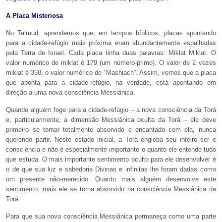
A Placa Misteriosa
No Talmud, aprendemos que, em tempos bíblicos, placas apontando
para a cidade-refúgio mais próxima eram abundantemente espalhadas
pela Terra de Israel. Cada placa tinha duas palavras: Miklat Miklat. O
valor numérico de miklat é 179 (um número-primo). O valor de 2 vezes
miklat é 358, o valor numérico de “Mashiach”. Assim, vemos que a placa
que aponta para a cidade-refúgio, na verdade, está apontando em
direção a uma nova consciência Messiânica.
Quando alguém foge para a cidade-refúgio – a nova consciência da Torá
e, particularmente, a dimensão Messiânica oculta da Torá – ele deve
primeiro se tornar totalmente absorvido e encantado com ela, nunca
querendo partir. Neste estado inicial, a Torá engloba seu inteiro ser e
consciência e não é especialmente importante o quanto ele entende tudo
que estuda. O mais importante sentimento oculto para ele desenvolver é
o de que sua luz e sabedoria Divinas e infinitas lhe foram dadas como
um presente não-merecido. Quanto mais alguém desenvolve este
sentimento, mais ele se torna absorvido na consciência Messiânica da
Torá.
Para que sua nova consciência Messiânica permaneça como uma parte