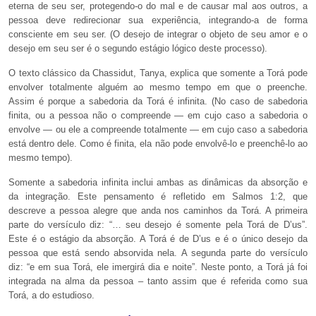
eterna de seu ser, protegendo-o do mal e de causar mal aos outros, a
pessoa deve redirecionar sua experiência, integrando-a de forma
consciente em seu ser. (O desejo de integrar o objeto de seu amor e o
desejo em seu ser é o segundo estágio lógico deste processo).
O texto clássico da Chassidut, Tanya, explica que somente a Torá pode
envolver totalmente alguém ao mesmo tempo em que o preenche.
Assim é porque a sabedoria da Torá é infinita. (No caso de sabedoria
finita, ou a pessoa não o compreende — em cujo caso a sabedoria o
envolve — ou ele a compreende totalmente — em cujo caso a sabedoria
está dentro dele. Como é finita, ela não pode envolvê-lo e preenchê-lo ao
mesmo tempo).
Somente a sabedoria infinita inclui ambas as dinâmicas da absorção e
da integração. Este pensamento é refletido em Salmos 1:2, que
descreve a pessoa alegre que anda nos caminhos da Torá. A primeira
parte do versículo diz: “… seu desejo é somente pela Torá de D’us”.
Este é o estágio da absorção. A Torá é de D’us e é o único desejo da
pessoa que está sendo absorvida nela. A segunda parte do versículo
diz: “e em sua Torá, ele imergirá dia e noite”. Neste ponto, a Torá já foi
integrada na alma da pessoa – tanto assim que é referida como sua
Torá, a do estudioso.