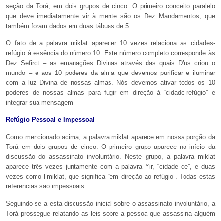
seção da Torá, em dois grupos de cinco. O primeiro conceito paralelo
que deve imediatamente vir à mente são os Dez Mandamentos, que
também foram dados em duas tábuas de 5.
O fato de a palavra miklat aparecer 10 vezes relaciona as cidades-
refúgio à essência do número 10. Este número completo corresponde às
Dez Sefirot – as emanações Divinas através das quais D’us criou o
mundo – e aos 10 poderes da alma que devemos purificar e iluminar
com a luz Divina de nossas almas. Nós devemos ativar todos os 10
poderes de nossas almas para fugir em direção à “cidade-refúgio” e
integrar sua mensagem.
Refúgio Pessoal e Impessoal
Como mencionado acima, a palavra miklat aparece em nossa porção da
Torá em dois grupos de cinco. O primeiro grupo aparece no início da
discussão do assassinato involuntário. Neste grupo, a palavra miklat
aparece três vezes juntamente com a palavra Yir, “cidade de”, e duas
vezes como l’miklat, que significa “em direção ao refúgio”. Todas estas
referências são impessoais.
Seguindo-se a esta discussão inicial sobre o assassinato involuntário, a
Torá prossegue relatando as leis sobre a pessoa que assassina alguém