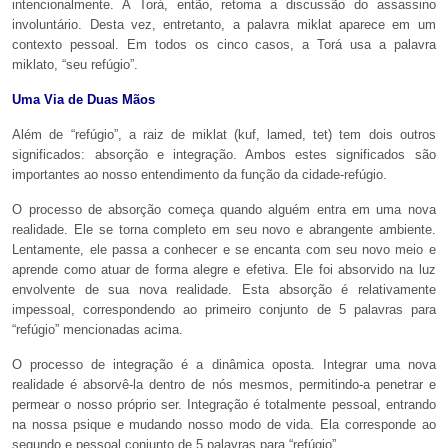
intencionalmente. A Torá, então, retoma a discussão do assassino
involuntário. Desta vez, entretanto, a palavra miklat aparece em um
contexto pessoal. Em todos os cinco casos, a Torá usa a palavra
miklato, “seu refúgio”.
Uma Via de Duas Mãos
Além de “refúgio”, a raiz de miklat (kuf, lamed, tet) tem dois outros
significados: absorção e integração. Ambos estes significados são
importantes ao nosso entendimento da função da cidade-refúgio.
O processo de absorção começa quando alguém entra em uma nova
realidade. Ele se torna completo em seu novo e abrangente ambiente.
Lentamente, ele passa a conhecer e se encanta com seu novo meio e
aprende como atuar de forma alegre e efetiva. Ele foi absorvido na luz
envolvente de sua nova realidade. Esta absorção é relativamente
impessoal, correspondendo ao primeiro conjunto de 5 palavras para
“refúgio” mencionadas acima.
O processo de integração é a dinâmica oposta. Integrar uma nova
realidade é absorvê-la dentro de nós mesmos, permitindo-a penetrar e
permear o nosso próprio ser. Integração é totalmente pessoal, entrando
na nossa psique e mudando nosso modo de vida. Ela corresponde ao
segundo e pessoal conjunto de 5 palavras para “refúgio”.