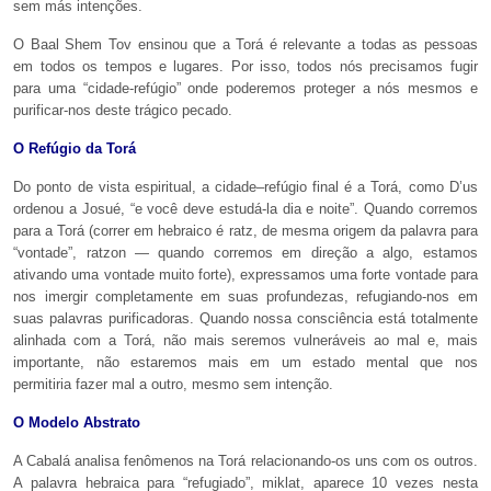
sem más intenções.
O Baal Shem Tov ensinou que a Torá é relevante a todas as pessoas
em todos os tempos e lugares. Por isso, todos nós precisamos fugir
para uma “cidade-refúgio” onde poderemos proteger a nós mesmos e
purificar-nos deste trágico pecado.
O Refúgio da Torá
Do ponto de vista espiritual, a cidade–refúgio final é a Torá, como D’us
ordenou a Josué, “e você deve estudá-la dia e noite”. Quando corremos
para a Torá (correr em hebraico é ratz, de mesma origem da palavra para
“vontade”, ratzon — quando corremos em direção a algo, estamos
ativando uma vontade muito forte), expressamos uma forte vontade para
nos imergir completamente em suas profundezas, refugiando-nos em
suas palavras purificadoras. Quando nossa consciência está totalmente
alinhada com a Torá, não mais seremos vulneráveis ao mal e, mais
importante, não estaremos mais em um estado mental que nos
permitiria fazer mal a outro, mesmo sem intenção.
O Modelo Abstrato
A Cabalá analisa fenômenos na Torá relacionando-os uns com os outros.
A palavra hebraica para “refugiado”, miklat, aparece 10 vezes nesta